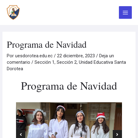
Ir
Navegación
Main
al
de
contenido
entradas
Menu
Programa de Navidad
Por
uesdorotea.edu.ec
/
22 diciembre, 2023
/
Deja un
comentario
/
Sección 1
,
Sección 2
,
Unidad Educativa Santa
Dorotea
Programa de Navidad