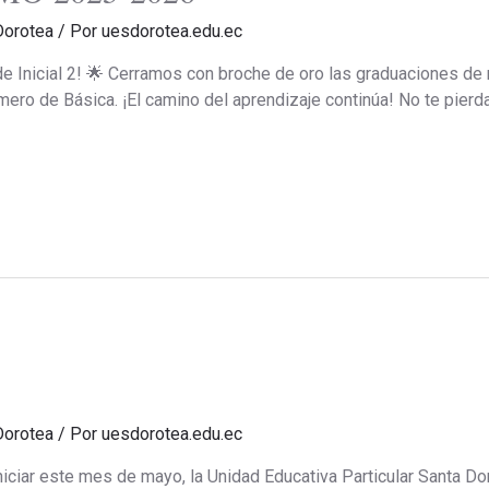
Dorotea
/ Por
uesdorotea.edu.ec
e Inicial 2! 🌟 Cerramos con broche de oro las graduaciones de n
imero de Básica. ¡El camino del aprendizaje continúa! No te p
Dorotea
/ Por
uesdorotea.edu.ec
ciar este mes de mayo, la Unidad Educativa Particular Santa Doro