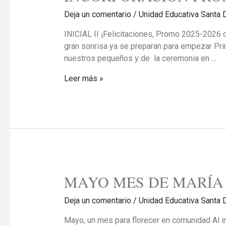
PROMO
Deja un comentario
/
Unidad Educativa Santa 
2025-
2026
INICIAL II ¡Felicitaciones, Promo 2025-2026 d
gran sonrisa ya se preparan para empezar Pr
nuestros pequeños y de la ceremonia en …
Leer más »
MAYO MES DE MARÍA
MAYO
MES
Deja un comentario
/
Unidad Educativa Santa 
DE
MARÍA
Mayo, un mes para florecer en comunidad Al ini