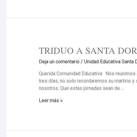
TRIDUO A SANTA DOR
TRIDUO
A
Deja un comentario
/
Unidad Educativa Santa 
SANTA
DOROTEA/DÍA
Querida Comunidad Educativa: Nos reunimos con
1
tres días, no solo recordaremos su martirio y
nosotros. Que estas jornadas sean de …
Leer más »