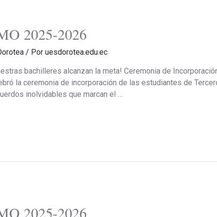
O 2025-2026
Dorotea
/ Por
uesdorotea.edu.ec
as bachilleres alcanzan la meta! Ceremonia de Incorporación B
ebró la ceremonia de incorporación de las estudiantes de Tercero
cuerdos inolvidables que marcan el …
O 2025-2026