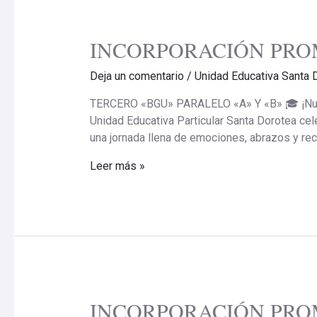
INCORPORACIÓN PROM
INCORPORACIÓN
PROMO
Deja un comentario
/
Unidad Educativa Santa 
2025-
2026
TERCERO «BGU» PARALELO «A» Y «B» 🎓 ¡Nuestr
Unidad Educativa Particular Santa Dorotea cel
una jornada llena de emociones, abrazos y re
Leer más »
INCORPORACIÓN PROM
INCORPORACIÓN