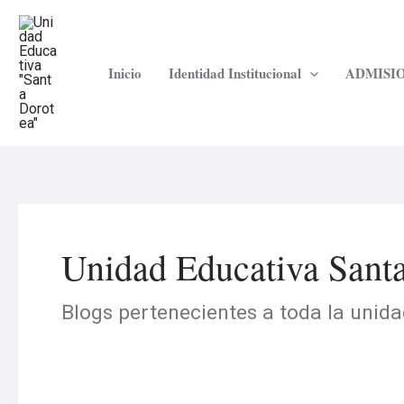
Ir
Navegación
al
de
contenido
entradas
Inicio
Identidad Institucional
ADMISIO
Unidad Educativa Sant
Blogs pertenecientes a toda la unida