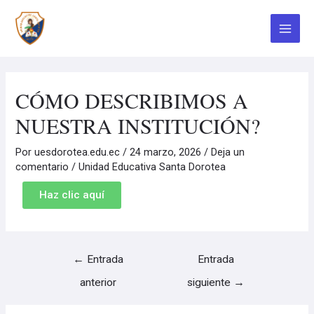
Ir
Navegación
Main
al
de
contenido
entradas
Menu
CÓMO DESCRIBIMOS A
NUESTRA INSTITUCIÓN?
Por
uesdorotea.edu.ec
/
24 marzo, 2026
/
Deja un
comentario
/
Unidad Educativa Santa Dorotea
Haz clic aquí
←
Entrada
Entrada
anterior
siguiente
→