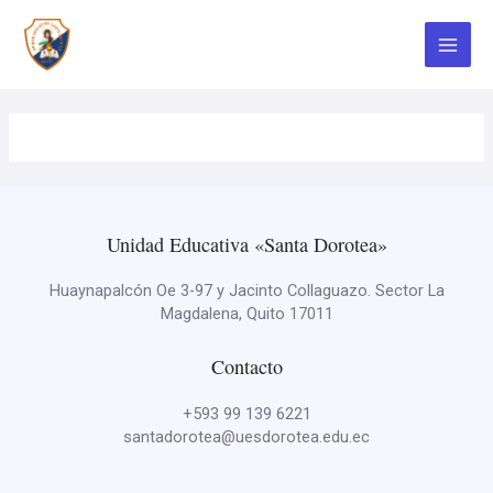
Ir
Main
al
contenido
Menu
Unidad Educativa «Santa Dorotea»
Huaynapalcón Oe 3-97 y Jacinto Collaguazo. Sector La
Magdalena, Quito 17011
Contacto
+593 99 139 6221
santadorotea@uesdorotea.edu.ec